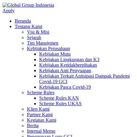
Apply
Beranda
Tentang Kami
Visi & Misi
Sejarah
Tim Manajemen
Kebijakan Perusahaan
Kebijakan Mutu
Kebijakan Lingkungan dan K3
Kebijakan Ketidakberpihakan
Kebijakan Anti Penyuapan
Kebijakan Terkait Antisipasi Dampak Pandemi
Covid-19 GCI
Kebijakan Pasca Covid-19
Scheme Rules
Scheme Rules KAN
Scheme Rules UKAS
Klien Kami
Partner Kami
Kegiatan Kami
Berita
Internal Memo
Penggunaan Logo GCI