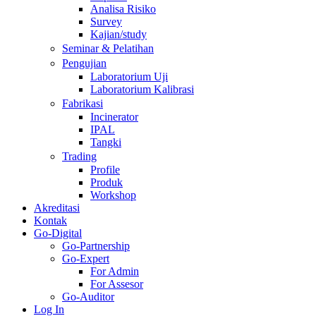
Analisa Risiko
Survey
Kajian/study
Seminar & Pelatihan
Pengujian
Laboratorium Uji
Laboratorium Kalibrasi
Fabrikasi
Incinerator
IPAL
Tangki
Trading
Profile
Produk
Workshop
Akreditasi
Kontak
Go-Digital
Go-Partnership
Go-Expert
For Admin
For Assesor
Go-Auditor
Log In