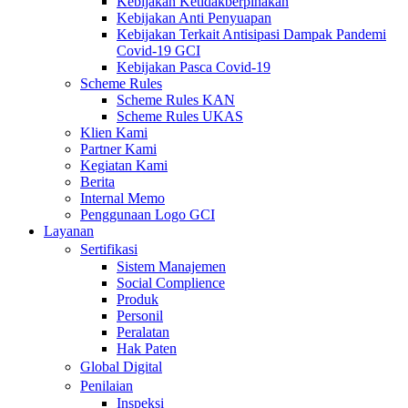
Kebijakan Ketidakberpihakan
Kebijakan Anti Penyuapan
Kebijakan Terkait Antisipasi Dampak Pandemi
Covid-19 GCI
Kebijakan Pasca Covid-19
Scheme Rules
Scheme Rules KAN
Scheme Rules UKAS
Klien Kami
Partner Kami
Kegiatan Kami
Berita
Internal Memo
Penggunaan Logo GCI
Layanan
Sertifikasi
Sistem Manajemen
Social Complience
Produk
Personil
Peralatan
Hak Paten
Global Digital
Penilaian
Inspeksi