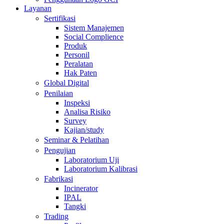
Layanan
Sertifikasi
Sistem Manajemen
Social Complience
Produk
Personil
Peralatan
Hak Paten
Global Digital
Penilaian
Inspeksi
Analisa Risiko
Survey
Kajian/study
Seminar & Pelatihan
Pengujian
Laboratorium Uji
Laboratorium Kalibrasi
Fabrikasi
Incinerator
IPAL
Tangki
Trading