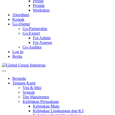
Profile
Produk
Workshop
Akreditasi
Kontak
Go-Digital
Go-Partnership
Go-Expert
For Admin
For Assesor
Go-Auditor
Log In
Berita
Beranda
Tentang Kami
Visi & Misi
Sejarah
Tim Manajemen
Kebijakan Perusahaan
Kebijakan Mutu
Kebijakan Lingkungan dan K3