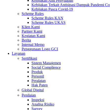
Kebijakan Anti Penyuapan
Kebijakan Terkait Antisipasi Dampak Pandemi C
Kebijakan Pasca Covid-19
Scheme Rules
Scheme Rules KAN
Scheme Rules UKAS
Klien Kami
Partner Kami
Kegiatan Kami
Berita
Internal Memo
Penggunaan Logo GCI
Layanan
Sertifikasi
Sistem Manajemen
Social Complience
Produk
Personil
Peralatan
Hak Paten
Global Digital
Penilaian
Inspeksi
Analisa Risiko
Survey