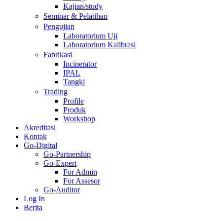
Kajian/study
Seminar & Pelatihan
Pengujian
Laboratorium Uji
Laboratorium Kalibrasi
Fabrikasi
Incinerator
IPAL
Tangki
Trading
Profile
Produk
Workshop
Akreditasi
Kontak
Go-Digital
Go-Partnership
Go-Expert
For Admin
For Assesor
Go-Auditor
Log In
Berita