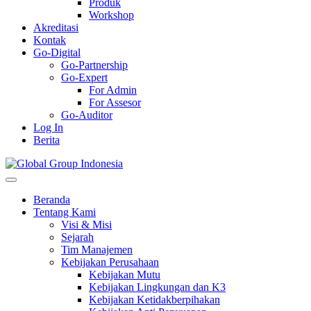
Produk
Workshop
Akreditasi
Kontak
Go-Digital
Go-Partnership
Go-Expert
For Admin
For Assesor
Go-Auditor
Log In
Berita
Beranda
Tentang Kami
Visi & Misi
Sejarah
Tim Manajemen
Kebijakan Perusahaan
Kebijakan Mutu
Kebijakan Lingkungan dan K3
Kebijakan Ketidakberpihakan