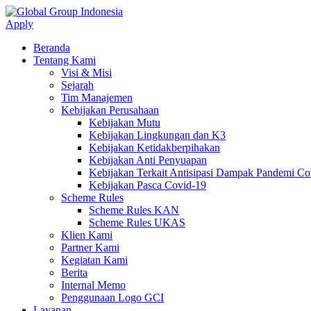
Apply
Beranda
Tentang Kami
Visi & Misi
Sejarah
Tim Manajemen
Kebijakan Perusahaan
Kebijakan Mutu
Kebijakan Lingkungan dan K3
Kebijakan Ketidakberpihakan
Kebijakan Anti Penyuapan
Kebijakan Terkait Antisipasi Dampak Pandemi C
Kebijakan Pasca Covid-19
Scheme Rules
Scheme Rules KAN
Scheme Rules UKAS
Klien Kami
Partner Kami
Kegiatan Kami
Berita
Internal Memo
Penggunaan Logo GCI
Layanan