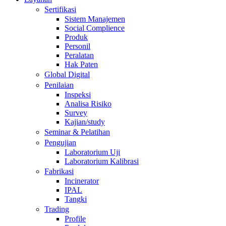
Sertifikasi
Sistem Manajemen
Social Complience
Produk
Personil
Peralatan
Hak Paten
Global Digital
Penilaian
Inspeksi
Analisa Risiko
Survey
Kajian/study
Seminar & Pelatihan
Pengujian
Laboratorium Uji
Laboratorium Kalibrasi
Fabrikasi
Incinerator
IPAL
Tangki
Trading
Profile