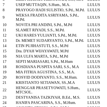
7
USEP MUTTAQIN, S.Hum., M.A.
LULUS
8
PRAYOGO HADI SULISTIO, S.Pd., M.Pd.
LULUS
WEKSA FRADITA ASRIYAMA, S.Pd.,
9
LULUS
M.Pd.
10
NOVITA PRI ANDINI, S.Pd., M.Pd
LULUS
11
SLAMET RIYADI, S.S., M.Pd.
LULUS
12
UKI HARES YULIANTI, S.Pd., M.Pd.
LULUS
13
Dr. MEMET SUDARYANTO, S.Pd., M.Pd.
LULUS
14
ETIN PUJIHASTUTI, S.S., M.Pd
LULUS
15
Dra. DYAH WIJAYAWATI, M.Pd
LULUS
16
NIA ULFA MARTA, S.Pd., M.Pd
LULUS
17
SEPTI MARIASARI, S.Pd., M.Hum
LULUS
18
ROSDIANA PUSPITA SARI, S.S., M.A
LULUS
19
MIA FITRIA AGUSTINA, S.S., M.A.
LULUS
20
ROSYID DODIYANTO, S.S., M.Hum.
LULUS
21
KRISTIANTO SETIAWAN, SS.,M.A
LULUS
HENGGAR PRASETYOWATI, S.Hum.,
22
LULUS
MTCSOL.
23
DESTYANISA TAZKIYAH, B.Ed., M.S.
LULUS
24
HANIFA PASCARINA, S.S., M.Hum.
LULUS