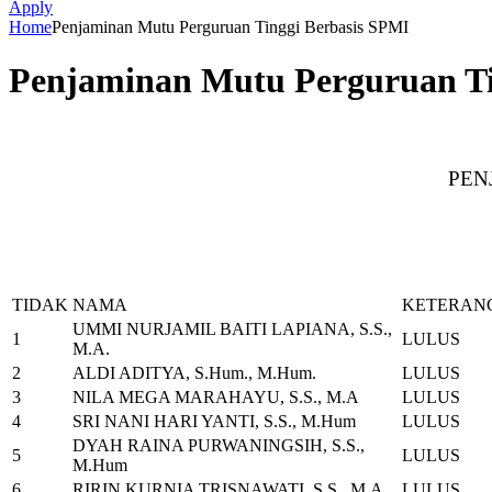
Apply
Home
Penjaminan Mutu Perguruan Tinggi Berbasis SPMI
Penjaminan Mutu Perguruan Ti
PEN
TIDAK
NAMA
KETERAN
UMMI NURJAMIL BAITI LAPIANA, S.S.,
1
LULUS
M.A.
2
ALDI ADITYA, S.Hum., M.Hum.
LULUS
3
NILA MEGA MARAHAYU, S.S., M.A
LULUS
4
SRI NANI HARI YANTI, S.S., M.Hum
LULUS
DYAH RAINA PURWANINGSIH, S.S.,
5
LULUS
M.Hum
6
RIRIN KURNIA TRISNAWATI, S.S., M.A
LULUS