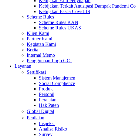
Kebijakan Anti Penyuapan
Kebijakan Terkait Antisipasi Dampak Pandemi C
Kebijakan Pasca Covid-19
Scheme Rules
Scheme Rules KAN
Scheme Rules UKAS
Klien Kami
Partner Kami
Kegiatan Kami
Berita
Internal Memo
Penggunaan Logo GCI
Layanan
Sertifikasi
Sistem Manajemen
Social Complience
Produk
Personil
Peralatan
Hak Paten
Global Digital
Penilaian
Inspeksi
Analisa Risiko
Survey