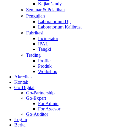
Kajian/study
Seminar & Pelatihan
Pengujian
Laboratorium Uji
Laboratorium Kalibrasi
Fabrikasi
Incinerator
IPAL
Tangki
Trading
Profile
Produk
Workshop
Akreditasi
Kontak
Go-Digital
Go-Partnership
Go-Expert
For Admin
For Assesor
Go-Auditor
Log In
Berita