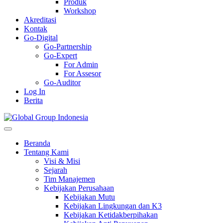
Produk
Workshop
Akreditasi
Kontak
Go-Digital
Go-Partnership
Go-Expert
For Admin
For Assesor
Go-Auditor
Log In
Berita
Beranda
Tentang Kami
Visi & Misi
Sejarah
Tim Manajemen
Kebijakan Perusahaan
Kebijakan Mutu
Kebijakan Lingkungan dan K3
Kebijakan Ketidakberpihakan