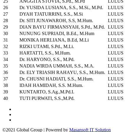
25
ANGGITA STOVIA, S.Pd., M.Pd
LULUS
26
Dr. YUSIDA LUSIANA, S.S., M.Si., M.Pd.
LULUS
27
DYAH TJATURRINI, S.S., M.Si
LULUS
28
Dr. SITI JUNAWAROH, S.S, M.Hum.
LULUS
29
DIAN BAYU FIRMANSYAH, S.Pd., M.Pd.
LULUS
30
NUNUNG SUPRIADI, B.Ed., M.Hum
LULUS
31
MONIKA HERLIANA, B.Ed, M.Li
LULUS
32
RIZKI UTAMI, S.Pd., M.Li.
LULUS
33
HARTATTI, S.S., M.Hum.
LULUS
34
Dr. HARYONO, S.S., M.Pd.
LULUS
35
NADIA WIRDA UMMAH, S.S., M.A.
LULUS
36
Dr. ELY TRIASIH RAHAYU, S.S., M.Hum.
LULUS
37
Dr. CHUSNI HADIATI, S.S., M.Hum.
LULUS
38
IDAH HAMIDAH, S.S. M.Hum.
LULUS
39
KUNTARTO, S.Ag.,M.Pd.I.
LULUS
40
TUTI PURWATI, S.S.,M.Pd.
LULUS
©2021 Global Group | Powered by
Masansoft IT Solution