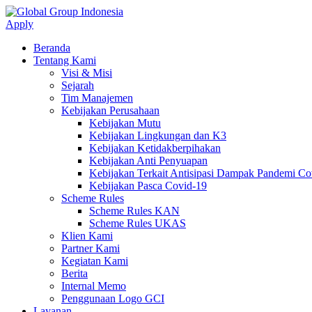
Apply
Beranda
Tentang Kami
Visi & Misi
Sejarah
Tim Manajemen
Kebijakan Perusahaan
Kebijakan Mutu
Kebijakan Lingkungan dan K3
Kebijakan Ketidakberpihakan
Kebijakan Anti Penyuapan
Kebijakan Terkait Antisipasi Dampak Pandemi C
Kebijakan Pasca Covid-19
Scheme Rules
Scheme Rules KAN
Scheme Rules UKAS
Klien Kami
Partner Kami
Kegiatan Kami
Berita
Internal Memo
Penggunaan Logo GCI
Layanan