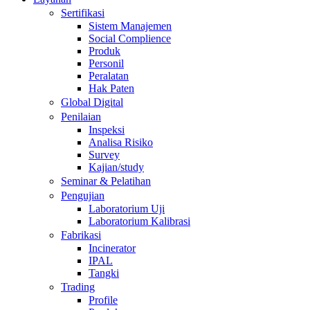
Sertifikasi
Sistem Manajemen
Social Complience
Produk
Personil
Peralatan
Hak Paten
Global Digital
Penilaian
Inspeksi
Analisa Risiko
Survey
Kajian/study
Seminar & Pelatihan
Pengujian
Laboratorium Uji
Laboratorium Kalibrasi
Fabrikasi
Incinerator
IPAL
Tangki
Trading
Profile