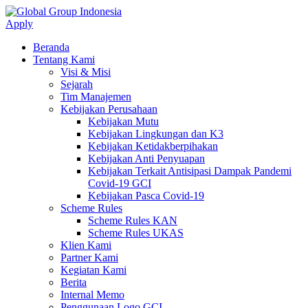
Apply
Beranda
Tentang Kami
Visi & Misi
Sejarah
Tim Manajemen
Kebijakan Perusahaan
Kebijakan Mutu
Kebijakan Lingkungan dan K3
Kebijakan Ketidakberpihakan
Kebijakan Anti Penyuapan
Kebijakan Terkait Antisipasi Dampak Pandemi
Covid-19 GCI
Kebijakan Pasca Covid-19
Scheme Rules
Scheme Rules KAN
Scheme Rules UKAS
Klien Kami
Partner Kami
Kegiatan Kami
Berita
Internal Memo
Penggunaan Logo GCI