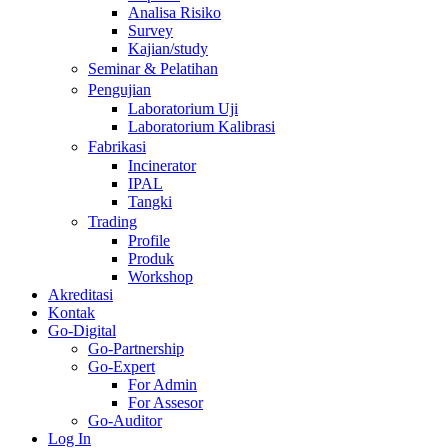
Analisa Risiko
Survey
Kajian/study
Seminar & Pelatihan
Pengujian
Laboratorium Uji
Laboratorium Kalibrasi
Fabrikasi
Incinerator
IPAL
Tangki
Trading
Profile
Produk
Workshop
Akreditasi
Kontak
Go-Digital
Go-Partnership
Go-Expert
For Admin
For Assesor
Go-Auditor
Log In