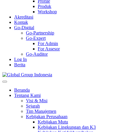
Profile
Produk
Workshop
Akreditasi
Kontak
Go-Digital
Go-Partnership
Go-Expert
For Admin
For Assesor
Go-Auditor
Log In
Berita
Beranda
Tentang Kami
Visi & Misi
Sejarah
Tim Manajemen
Kebijakan Perusahaan
Kebijakan Mutu
Kebijakan Lingkungan dan K3