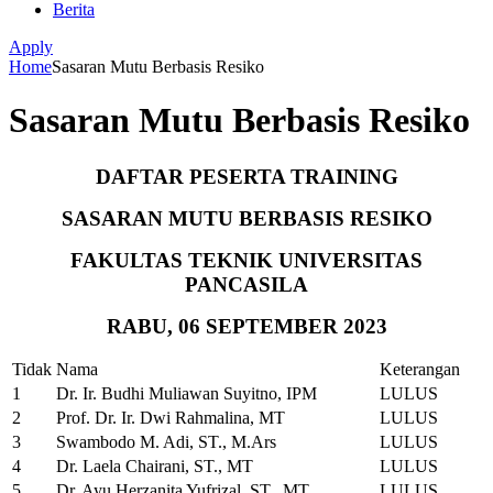
Berita
Apply
Home
Sasaran Mutu Berbasis Resiko
Sasaran Mutu Berbasis Resiko
DAFTAR PESERTA TRAINING
SASARAN MUTU BERBASIS RESIKO
FAKULTAS TEKNIK UNIVERSITAS
PANCASILA
RABU, 06
SEPTEMBER 2023
Tidak
Nama
Keterangan
1
Dr. Ir. Budhi Muliawan Suyitno, IPM
LULUS
2
Prof. Dr. Ir. Dwi Rahmalina, MT
LULUS
3
Swambodo M. Adi, ST., M.Ars
LULUS
4
Dr. Laela Chairani, ST., MT
LULUS
5
Dr. Ayu Herzanita Yufrizal, ST., MT
LULUS