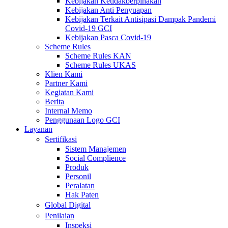
Kebijakan Ketidakberpihakan
Kebijakan Anti Penyuapan
Kebijakan Terkait Antisipasi Dampak Pandemi
Covid-19 GCI
Kebijakan Pasca Covid-19
Scheme Rules
Scheme Rules KAN
Scheme Rules UKAS
Klien Kami
Partner Kami
Kegiatan Kami
Berita
Internal Memo
Penggunaan Logo GCI
Layanan
Sertifikasi
Sistem Manajemen
Social Complience
Produk
Personil
Peralatan
Hak Paten
Global Digital
Penilaian
Inspeksi