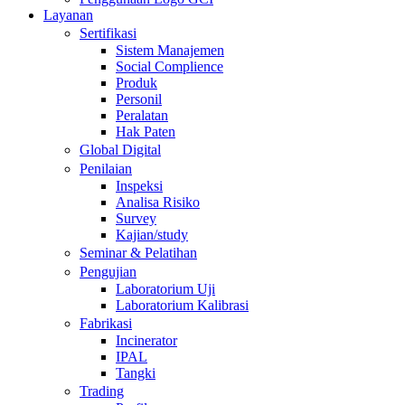
Layanan
Sertifikasi
Sistem Manajemen
Social Complience
Produk
Personil
Peralatan
Hak Paten
Global Digital
Penilaian
Inspeksi
Analisa Risiko
Survey
Kajian/study
Seminar & Pelatihan
Pengujian
Laboratorium Uji
Laboratorium Kalibrasi
Fabrikasi
Incinerator
IPAL
Tangki
Trading