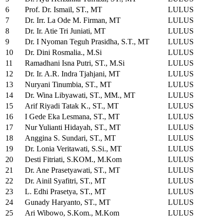
6
Prof. Dr. Ismail, ST., MT
LULUS
7
Dr. Irr. La Ode M. Firman, MT
LULUS
8
Dr. Ir. Atie Tri Juniati, MT
LULUS
9
Dr. I Nyoman Teguh Prasidha, S.T., MT
LULUS
10
Dr. Dini Rosmalia., M.Si
LULUS
11
Ramadhani Isna Putri, ST., M.Si
LULUS
12
Dr. Ir. A.R. Indra Tjahjani, MT
LULUS
13
Nuryani Tinumbia, ST., MT
LULUS
14
Dr. Wina Libyawati, ST., MM., MT
LULUS
15
Arif Riyadi Tatak K., ST., MT
LULUS
16
I Gede Eka Lesmana, ST., MT
LULUS
17
Nur Yulianti Hidayah, ST., MT
LULUS
18
Anggina S. Sundari, ST., MT
LULUS
19
Dr. Lonia Veritawati, S.Si., MT
LULUS
20
Desti Fitriati, S.KOM., M.Kom
LULUS
21
Dr. Ane Prasetyawati, ST., MT
LULUS
22
Dr. Ainil Syafitri, ST., MT
LULUS
23
L. Edhi Prasetya, ST., MT
LULUS
24
Gunady Haryanto, ST., MT
LULUS
25
Ari Wibowo, S.Kom., M.Kom
LULUS