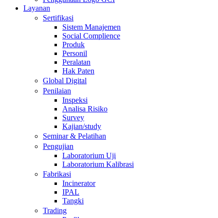
Layanan
Sertifikasi
Sistem Manajemen
Social Complience
Produk
Personil
Peralatan
Hak Paten
Global Digital
Penilaian
Inspeksi
Analisa Risiko
Survey
Kajian/study
Seminar & Pelatihan
Pengujian
Laboratorium Uji
Laboratorium Kalibrasi
Fabrikasi
Incinerator
IPAL
Tangki
Trading