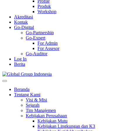
Profile
Produk
Workshop
Akreditasi
Kontak
Go-Digital
Go-Partnership
Go-Expert
For Admin
For Assesor
Go-Auditor
Log In
Berita
Beranda
Tentang Kami
Visi & Misi
Sejarah
Tim Manajemen
Kebijakan Perusahaan
Kebijakan Mutu
Kebijakan Lingkungan dan K3