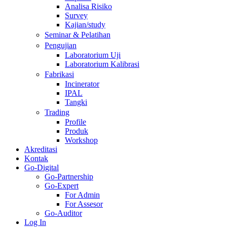
Analisa Risiko
Survey
Kajian/study
Seminar & Pelatihan
Pengujian
Laboratorium Uji
Laboratorium Kalibrasi
Fabrikasi
Incinerator
IPAL
Tangki
Trading
Profile
Produk
Workshop
Akreditasi
Kontak
Go-Digital
Go-Partnership
Go-Expert
For Admin
For Assesor
Go-Auditor
Log In