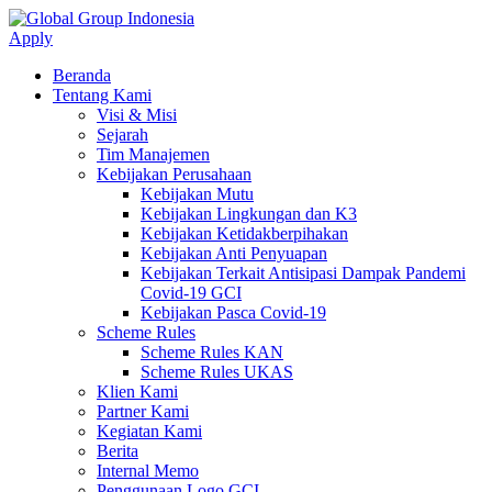
Apply
Beranda
Tentang Kami
Visi & Misi
Sejarah
Tim Manajemen
Kebijakan Perusahaan
Kebijakan Mutu
Kebijakan Lingkungan dan K3
Kebijakan Ketidakberpihakan
Kebijakan Anti Penyuapan
Kebijakan Terkait Antisipasi Dampak Pandemi
Covid-19 GCI
Kebijakan Pasca Covid-19
Scheme Rules
Scheme Rules KAN
Scheme Rules UKAS
Klien Kami
Partner Kami
Kegiatan Kami
Berita
Internal Memo
Penggunaan Logo GCI