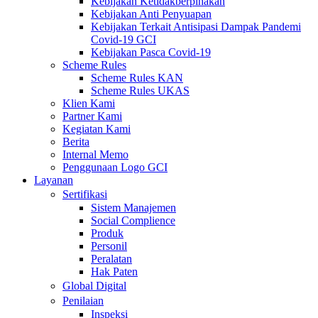
Kebijakan Ketidakberpihakan
Kebijakan Anti Penyuapan
Kebijakan Terkait Antisipasi Dampak Pandemi
Covid-19 GCI
Kebijakan Pasca Covid-19
Scheme Rules
Scheme Rules KAN
Scheme Rules UKAS
Klien Kami
Partner Kami
Kegiatan Kami
Berita
Internal Memo
Penggunaan Logo GCI
Layanan
Sertifikasi
Sistem Manajemen
Social Complience
Produk
Personil
Peralatan
Hak Paten
Global Digital
Penilaian
Inspeksi